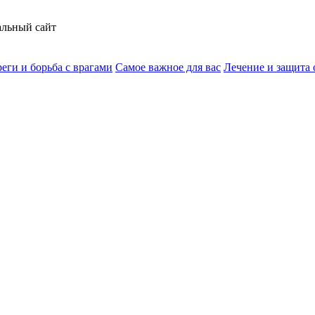
альный сайт
еги и борьба с врагами
Самое важное для вас
Лечение и защита 