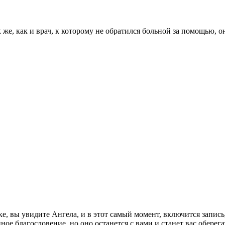
к же, как и врач, к которому не обратился больной за помощью, 
тке, вы увидите Ангела, и в этот самый момент, включится запис
е благословение, но оно останется с вами и станет вас оберегат