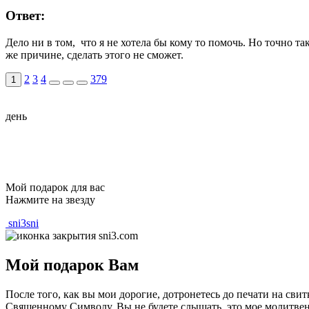
Ответ:
Дело ни в том, что я не хотела бы кому то помочь. Но точно та
же причине, сделать этого не сможет.
2
3
4
379
1
день
Мой подарок для вас
Нажмите на звезду
sni3sni
Мой подарок Вам
После того, как вы мои дорогие, дотронетесь до печати на сви
Священному Символу. Вы не будете слышать, это мое молитвенно