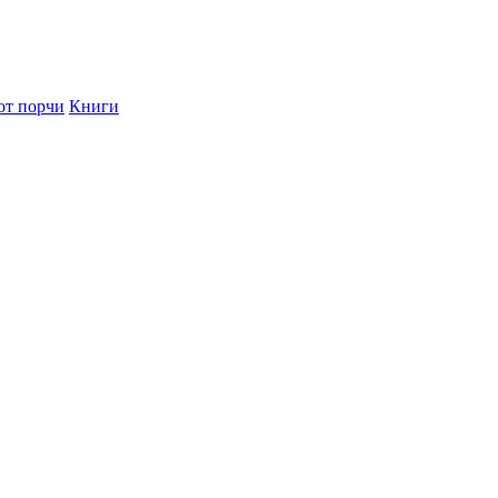
от порчи
Книги