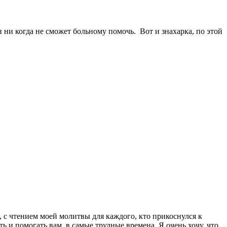
он ни когда не сможет больному помочь. Вот и знахарка, по этой
ь, с чтением моей молитвы для каждого, кто прикоснулся к
ь и помогать вам, в самые трудные времена. Я очень хочу, что